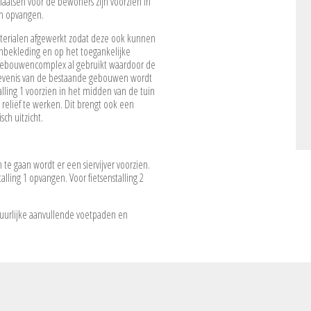
aatsen voor de bewoners zijn voorzien in
en opvangen.
aterialen afgewerkt zodat deze ook kunnen
enbekleding en op het toegankelijke
et gebouwencomplex al gebruikt waardoor de
belevenis van de bestaande gebouwen wordt
ling 1 voorzien in het midden van de tuin
eliëf te werken. Dit brengt ook een
ch uitzicht.
 gaan wordt er een siervijver voorzien.
alling 1 opvangen. Voor fietsenstalling 2
uurlijke aanvullende voetpaden en