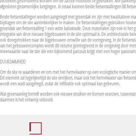
bezoekers gestimuleerd worden om de zachte mobiliteit te gebruiken. Alle parkeerpl
afgesloten gezamenlijke bergingen. In totaal kunnen beide fietsenstallingen 88 fiets
Beide fietsenstallingen worden aangelegd met groendak en zijn met kwalitatieve m
bijdragen om de site aantrekkelijker te maken. De fietsenstallingen gebruiken hout
groendak van fietsenstalling 1 een witte balustrade. Deze materialen zijn ook in h
integratie van deze nieuwe bijgebouwen in de site optimaal is. De architecturale 
ook doorgetrokken naar de bijgebouwen omwille van de vormgeving. In de fietsenstal
van het gebouwencomplex wordt dit volume geïntegreerd in de omgeving door met r
meerwaarde naar de site die een bijkomend parcours krijgt met een hoger panoramis
DUURZAAMHEID
Om de site te waarderen en om met het hemelwater op een ecologische manier om te
Dit element zal tegelijkertijd de site verrijken, maar ook het hemelwater van fietsenst
wordt een wadi aangelegd, zodat de infiltratie ook optimaal kan gebeuren.
Wat groenaanleg betreft worden ook nieuwe struiken en bomen voorzien, tussennat
daarmee is het ontwerp voltooid.