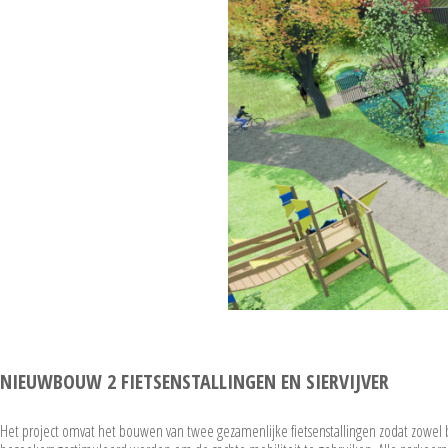
NIEUWBOUW 2 FIETSENSTALLINGEN EN SIERVIJVER
Het project omvat het bouwen van twee gezamenlijke fietsenstallingen zodat zowe