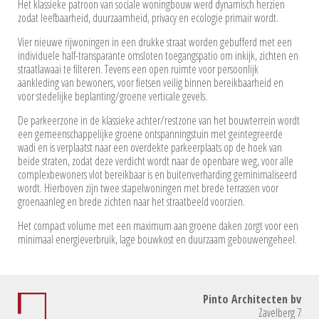
Het klassieke patroon van sociale woningbouw werd dynamisch herzien
zodat leefbaarheid, duurzaamheid, privacy en ecologie primair wordt.
Vier nieuwe rijwoningen in een drukke straat worden gebufferd met een
individuele half-transparante omsloten toegangspatio om inkijk, zichten en
straatlawaai te filteren. Tevens een open ruimte voor persoonlijk
aankleding van bewoners, voor fietsen veilig binnen bereikbaarheid en
voor stedelijke beplanting/groene verticale gevels.
De parkeerzone in de klassieke achter/restzone van het bouwterrein wordt
een gemeenschappelijke groene ontspanningstuin met geïntegreerde
wadi en is verplaatst naar een overdekte parkeerplaats op de hoek van
beide straten, zodat deze verdicht wordt naar de openbare weg, voor alle
complexbewoners vlot bereikbaar is en buitenverharding geminimaliseerd
wordt. Hierboven zijn twee stapelwoningen met brede terrassen voor
groenaanleg en brede zichten naar het straatbeeld voorzien.
Het compact volume met een maximum aan groene daken zorgt voor een
minimaal energieverbruik, lage bouwkost en duurzaam gebouwengeheel.
Pinto Architecten bv
Zavelberg 7