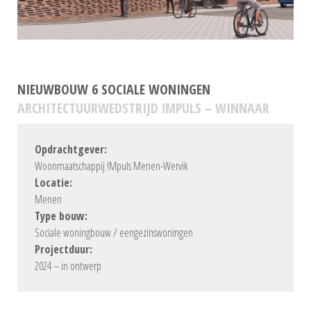
NIEUWBOUW 6 SOCIALE WONINGEN
ARCHITECTUURWEDSTRIJD !MPULS – WINNAAR
Opdrachtgever:
Woonmaatschappij !Mpuls Menen-Wervik
Locatie:
Menen
Type bouw:
Sociale woningbouw / eengezinswoningen
Projectduur:
2024 – in ontwerp