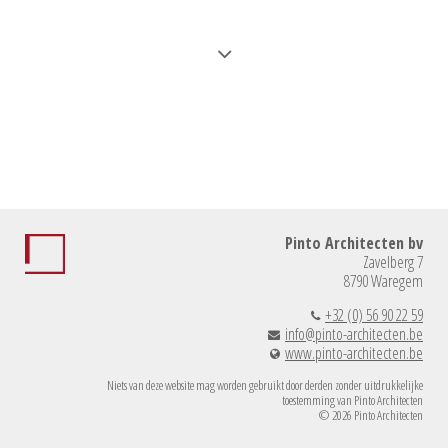
Pinto Architecten bv
Zavelberg 7
8790 Waregem
+32 (0) 56 90 22 59
info@pinto-architecten.be
www.pinto-architecten.be
Niets van deze website mag worden gebruikt door derden zonder uitdrukkelijke
toestemming van Pinto Architecten
© 2026 Pinto Architecten