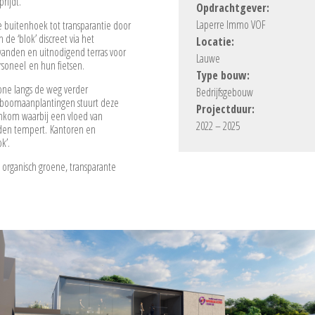
rijdt.
Opdrachtgever:
Laperre Immo VOF
e buitenhoek tot transparantie door
de ‘blok’ discreet via het
Locatie:
wanden en uitnodigend terras voor
Lauwe
rsoneel en hun fietsen.
Type bouw:
one langs de weg verder
Bedrijfsgebouw
e boomaanplantingen stuurt deze
Projectduur:
inkom waarbij een vloed van
2022 – 2025
iden tempert. Kantoren en
k’.
 organisch groene, transparante