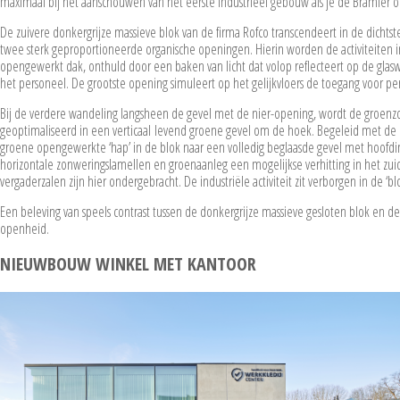
maximaal bij het aanschouwen van het eerste industrieel gebouw als je de Bramier op
De zuivere donkergrijze massieve blok van de firma Rofco transcendeert in de dichtst
twee sterk geproportioneerde organische openingen. Hierin worden de activiteiten in 
opengewerkt dak, onthuld door een baken van licht dat volop reflecteert op de glas
het personeel. De grootste opening simuleert op het gelijkvloers de toegang voor pe
Bij de verdere wandeling langsheen de gevel met de nier-opening, wordt de groenz
geoptimaliseerd in een verticaal levend groene gevel om de hoek. Begeleid met d
groene opengewerkte ‘hap’ in de blok naar een volledig beglaasde gevel met hoofd
horizontale zonweringslamellen en groenaanleg een mogelijkse verhitting in het zu
vergaderzalen zijn hier ondergebracht. De industriële activiteit zit verborgen in de ‘blo
Een beleving van speels contrast tussen de donkergrijze massieve gesloten blok en de
openheid.
NIEUWBOUW WINKEL MET KANTOOR