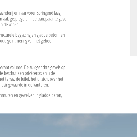
aanderij en naar voren springend laag
aals gespiegeld in de transparante gevel
an de winkel.
tructurele beglazing en gladde betonnen
oudige ritmering van het geheel
sparant volume. De zuidgerichte gevels op
ie beschut een privéterras en is de
terras, de luifel, het uitzicht over het
elevingswaarde in de kantoren.
nenmuren en gewelven in gladde beton,