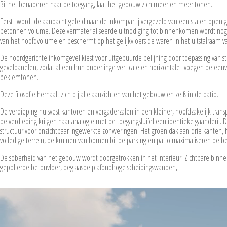
Bij het benaderen naar de toegang, laat het gebouw zich meer en meer tonen.
Eerst wordt de aandacht geleid naar de inkompartij vergezeld van een stalen open g
betonnen volume. Deze vermaterialiseerde uitnodiging tot binnenkomen wordt nogm
van het hoofdvolume en beschermt op het gelijkvloers de waren in het uitstalraam v
De noordgerichte inkomgevel kiest voor uitgepuurde belijning door toepassing van s
gevelpanelen, zodat alleen hun onderlinge verticale en horizontale voegen de eenv
beklemtonen.
Deze filosofie herhaalt zich bij alle aanzichten van het gebouw en zelfs in de patio.
De verdieping huisvest kantoren en vergaderzalen in een kleiner, hoofdzakelijk tran
de verdieping krijgen naar analogie met de toegangsluifel een identieke gaanderij. D
structuur voor onzichtbaar ingewerkte zonweringen. Het groen dak aan drie kanten, het 
volledige terrein, de kruinen van bomen bij de parking en patio maximaliseren de b
De soberheid van het gebouw wordt doorgetrokken in het interieur. Zichtbare bin
gepolierde betonvloer, beglaasde plafondhoge scheidingswanden,…